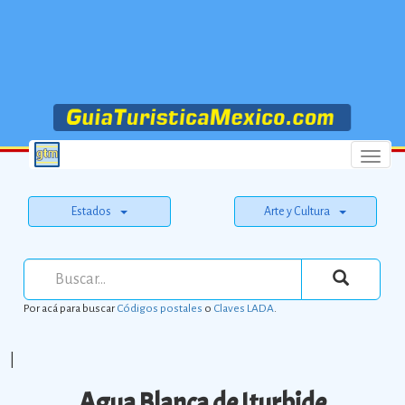
Menu
Estados
Arte y Cultura
Por acá para buscar
Códigos postales
o
Claves LADA
.
|
Agua Blanca de Iturbide