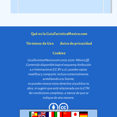
Qué es la GuiaTuristicaMexico.com
Términos de Uso
Aviso de privacidad
Cookies
GuiaTuristicaMexico.com 2005-2026. México
DF
.
Contenido disponible bajo el esquema
Atribución
4.0 Internacional (CC BY 4.0)
: puedes copiar,
modificar y compartir, incluso comercialmente,
acreditando a tu fuente;
no puedes revocar estos derechos al publicar tu
obra, ni sugerir que está relacionada con la GTM.
Ver condiciones completas
; a menos de que se
indique de otra manera.