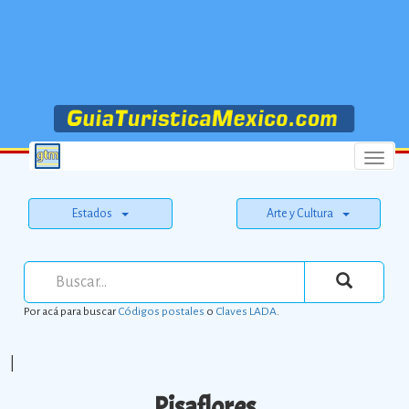
Menu
Estados
Arte y Cultura
Por acá para buscar
Códigos postales
o
Claves LADA
.
|
Pisaflores