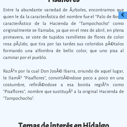
Entre la abundante variedad de Ã¡rboles, encontramos que
quien le da la caracterÃ­stica del nombre fue el "Palo de Rosa",
caracterÃ­stico de la Hacienda de "Tampochocho" como
originalmente se llamaba, ya que en el mes de abril, en plena
primavera, se viste de tupidos ramilletes de flores de color
rosa pÃ¡lido, que tira por las tardes sus coloridos pÃ©talos
formando una alfombra de bello color, que uno pisa al
caminar por el pueblo.
RazÃ³n por la cual Don JosÃ© Ibarra, oriundo de aquel lugar,
le llamÃ³ "Pisaflores", convirtiÃ©ndose poco a poco en una
costumbre, refiriÃ©ndose a esa bonita regiÃ³n como
"Pisaflores", nombre que sustituyÃ³ a la original Hacienda de
"Tampochocho".
Temas de interés en Hidalgo