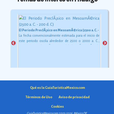
El Periodo PreclÃ¡sico en MesoamÃ©rica (2500 a. C. - 200 d. C)
La fecha convencionalmente estimada para el inicio de
este periodo oscila alrededor de 2500 o 2000 a. C.,
aunque esta dataciÃ³n en realidad varÃ­a segÃºn la
comarca.
Ver más
Qué es la GuiaTuristicaMexico.com
Términos de Uso
Aviso de privacidad
Cookies
GuiaTuristicaMexico.com 2005-2026. México
DF
.