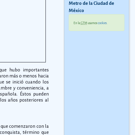
Metro de la Ciudad de
México
En la
GTM
usamos
cookies
.
 que hubo importantes
ciaron más o menos hacia
ue se inició cuando los
umbre y conveniencia, a
española. Éstos pueden
los años posteriores al
os que comenzaron con la
conquista, término que