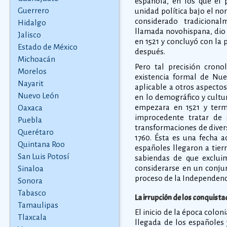
española, en los que el p
Guerrero
unidad política bajo el n
considerado tradiciona
Hidalgo
llamada novohispana, dio i
Jalisco
en 1521 y concluyó con la
Estado de México
después.
Michoacán
Pero tal precisión cronol
Morelos
existencia formal de Nu
Nayarit
aplicable a otros aspectos
Nuevo León
en lo demográfico y cultu
empezara en 1521 y termi
Oaxaca
improcedente tratar de 
Puebla
transformaciones de divers
Querétaro
1760. Ésta es una fecha a
Quintana Roo
españoles llegaron a tie
San Luis Potosí
sabiendas de que exclui
considerarse en un conjun
Sinaloa
proceso de la Independenc
Sonora
Tabasco
La irrupción de los conquist
Tamaulipas
El inicio de la época colo
Tlaxcala
llegada de los españoles