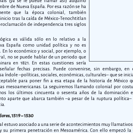
aís (ya se le puede llamar así) adquirió
ombre de Nueva España. Por esa razón se ha
lmente que la época colonial, también
nicio tras la caída de México-Tenochtitlan
 proclamación de independencia tres siglos
ógica es válida sólo en lo relativo a la
eva España como unidad política y no es
. En lo económico y social, por ejemplo, o
ral, no se puede hablar de un periodo que
nara en 1821. En estas cuestiones sería
señalar fechas precisas. Puede convenirse, sin embargo, en
a índole –políticas, sociales, económicas, culturales– que se ini
ceptable para poner fin a esa etapa de la historia de México q
rras mesoamericanas. La seguiremos llamando colonial por cost
mos los últimos cincuenta o sesenta años de la dominación 
to aparte que abarca también –a pesar de la ruptura política– 
ia.
adores, 1519 – 1530
nial estuvo asociado a una serie de acontecimientos muy llamativ
 y su primera penetración en Mesoamérica. Con ello empezó la 