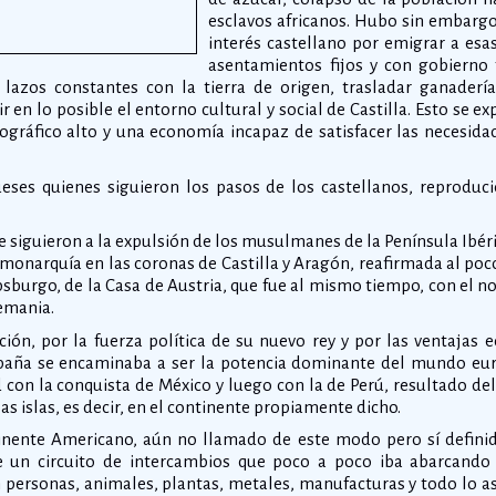
esclavos africanos. Hubo sin embargo 
interés castellano por emigrar a esa
asentamientos fijos y con gobierno 
lazos constantes con la tierra de origen, trasladar ganadería
ir en lo posible el entorno cultural y social de Castilla. Esto se e
gráfico alto y una economía incapaz de satisfacer las necesida
eses quienes siguieron los pasos de los castellanos, reproduc
 siguieron a la expulsión de los musulmanes de la Península Ibéri
 monarquía en las coronas de Castilla y Aragón, reafirmada al po
absburgo, de la Casa de Austria, que fue al mismo tiempo, con el
emania.
ción, por la fuerza política de su nuevo rey y por las ventajas
paña se encaminaba a ser la potencia dominante del mundo eur
 con la conquista de México y luego con la de Perú, resultado de
as islas, es decir, en el continente propiamente dicho.
inente Americano, aún no llamado de este modo pero sí defi
 un circuito de intercambios que poco a poco iba abarcando 
 personas, animales, plantas, metales, manufacturas y todo lo as