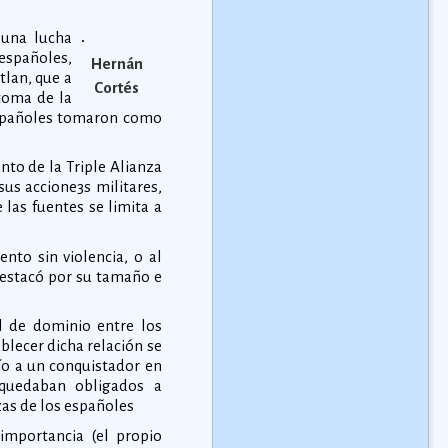
 una lucha
 españoles,
Hernán
tlan, que a
Cortés
 toma de la
 españoles tomaron como
nto de la Triple Alianza
us accione3s militares,
 las fuentes se limita a
nto sin violencia, o al
destacó por su tamaño e
al de dominio entre los
ablecer dicha relación se
ío a un conquistador en
 quedaban obligados a
nzas de los españoles
 importancia (el propio