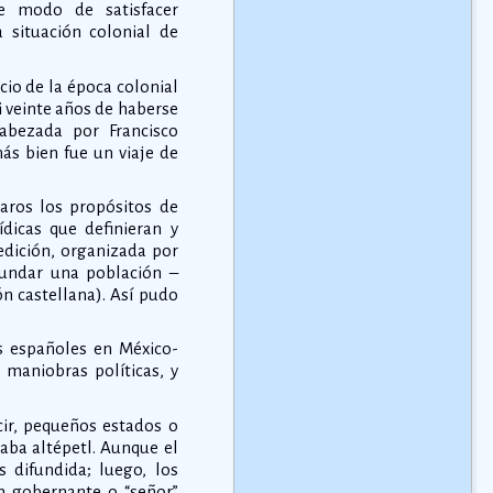
e modo de satisfacer
a situación colonial de
cio de la época colonial
i veinte años de haberse
cabezada por Francisco
ás bien fue un viaje de
laros los propósitos de
ídicas que definieran y
edición, organizada por
fundar una población –
ón castellana). Así pudo
os españoles en México-
 maniobras políticas, y
ir, pequeños estados o
aba altépetl. Aunque el
 difundida; luego, los
n gobernante o “señor”