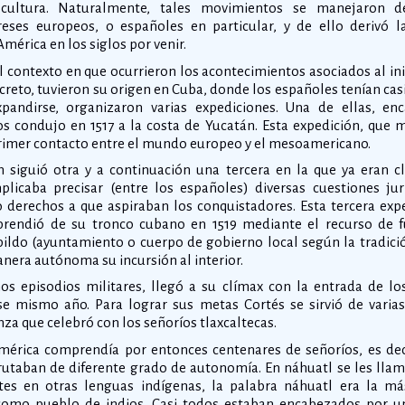
cultura. Naturalmente, tales movimientos se manejaron d
reses europeos, o españoles en particular, y de ello derivó l
érica en los siglos por venir.
el contexto en que ocurrieron los acontecimientos asociados al ini
ncreto, tuvieron su origen en Cuba, donde los españoles tenían cas
pandirse, organizaron varias expediciones. Una de ellas, en
 condujo en 1517 a la costa de Yucatán. Esta expedición, que m
 primer contacto entre el mundo europeo y el mesoamericano.
 siguió otra y a continuación una tercera en la que ya eran c
licaba precisar (entre los españoles) diversas cuestiones jur
 o derechos a que aspiraban los conquistadores. Esta tercera exp
prendió de su tronco cubano en 1519 mediante el recurso de 
abildo (ayuntamiento o cuerpo de gobierno local según la tradici
manera autónoma su incursión al interior.
os episodios militares, llegó a su clímax con la entrada de l
se mismo año. Para lograr sus metas Cortés se sirvió de varias
za que celebró con los señoríos tlaxcaltecas.
érica comprendía por entonces centenares de señoríos, es dec
frutaban de diferente grado de autonomía. En náhuatl se les llam
tes en otras lenguas indígenas, la palabra náhuatl era la más
como pueblo de indios. Casi todos estaban encabezados por u