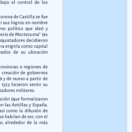
 bajo el control de los
orona de Castilla se fue
n sus logros en nombre
mo político que ideó y
perio de Moctezuma” (es
conquistadores decidieron
ra erigirla como capital
vados de su ubicación
rovincias o regiones de
a creación de gobiernos
9 y de nuevo a partir de
1523 hicieron sentir su
tadores militares.
ación (que formalizaron
n las Antillas y España.
así como la difusión de
e habrían de ser, con el
lo, alrededor de la más