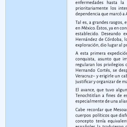
enfermedades hasta la 
prioritariamente los inte
dependencia que marcó a Am
Tal es, a grandes rasgos, 
en México. Éstos, ya en co
establecido. Deseando ex
Hernández de Córdoba, los
exploración, dio lugar al
A esta primera expedición
conquista, asunto que imp
regularan los privilegios
Hernando Cortés, se des
Veracruz– y erigirle un c
justificar y organizar de 
El avance, que tuvo algun
Tenochtitlan a fines de e
especialmente de una alian
Cabe recordar que Mesoam
cuerpos políticos que dis
concepto tenía equivalen
españoles la tradujeron 