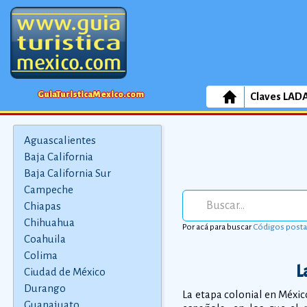
GuiaTuristicaMexico.com
Claves LAD
Aguascalientes
Baja California
Baja California Sur
Campeche
Chiapas
Chihuahua
Por acá para buscar
Códigos posta
Coahuila
Colima
L
Ciudad de México
Durango
La etapa colonial en Méxi
Guanajuato