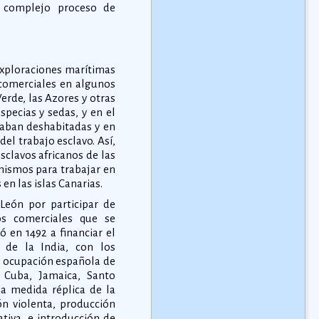
n complejo proceso de
 exploraciones marítimas
 comerciales en algunos
Verde, las Azores y otras
pecias y sedas, y en el
staban deshabitadas y en
el trabajo esclavo. Así,
sclavos africanos de las
mismos para trabajar en
en las islas Canarias.
 León por participar de
os comerciales que se
ó en 1492 a financiar el
 de la India, con los
a ocupación española de
e Cuba, Jamaica, Santo
a medida réplica de la
ón violenta, producción
ativa, e introducción de