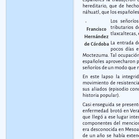
hereditario, que de hecho
náhuatl, que los españole
Los señoríos
tributarios 
Francisco
tlaxcaltecas,
Hernández
La entrada de
de Córdoba
pocos días e
Moctezuma. Tal ocupación 
españoles aprovecharon pa
señoríos de un modo que n
En este lapso la integri
movimiento de resistencia
sus aliados (episodio con
historia popular).
Casi enseguida se present
enfermedad brotó en Verac
que llegó a ese lugar inte
componentes del menciona
era desconocida en Mesoam
de un año se había exten