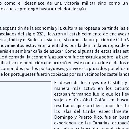
o como el desenlace de una victoria militar sino como u
s que se prolongó hasta alrededor de 1560.
a expansión de la economía y la cultura europeas a partir de las
diados del siglo XV , llevaron al establecimiento de enclaves
ica, India y el Sudeste asiático, así como a la ocupación de Cabo 
s movimientos estuvieron alentados por la demanda europea de es
interés en sembrar caña de azúcar. Como algunas de estas islas e
fue diezmada, la economía azucarera fue construida sobre la base d
ficativo de población que ocurrió en este contexto fue el de los e
 comprados por los portugueses, y a veces capturados por ellos 
 de los portugueses fueron copiadas por sus vecinos los castellanos 
El deseo de los reyes de Castilla y
manera más activa en los circuit
estaban formando fue lo que los llev
viaje de Cristóbal Colón en busca
resultados que son bien conocidos. L
las islas del Caribe, especialment
Domingo y Puerto Rico, fue en buen
experiencia de las Canarias: ocupaci
de azúcar, colapso de la población n