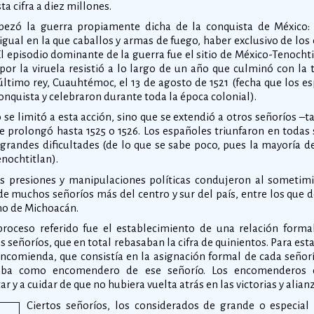
a cifra a diez millones.
ezó la guerra propiamente dicha de la conquista de México:
gual en la que caballos y armas de fuego, haber exclusivo de los
 El episodio dominante de la guerra fue el sitio de México-Tenochti
 por la viruela resistió a lo largo de un año que culminó con la
 último rey, Cuauhtémoc, el 13 de agosto de 1521 (fecha que los
conquista y celebraron durante toda la época colonial).
 se limitó a esta acción, sino que se extendió a otros señoríos –ta
 prolongó hasta 1525 o 1526. Los españoles triunfaron en todas s
 grandes dificultades (de lo que se sabe poco, pues la mayoría de
enochtitlan).
 presiones y manipulaciones políticas condujeron al sometimie
e muchos señoríos más del centro y sur del país, entre los que 
ino de Michoacán.
 proceso referido fue el establecimiento de una relación form
 señoríos, que en total rebasaban la cifra de quinientos. Para est
 encomienda, que consistía en la asignación formal de cada señor
edaba como encomendero de ese señorío. Los encomenderos
r y a cuidar de que no hubiera vuelta atrás en las victorias y alia
Ciertos señoríos, los considerados de grande o especial