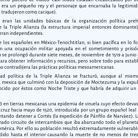
 era un pequeño rey y el personaje que encarnaba la legitimida
s tradujeron como cacique).
 eran las unidades básicas de la organización política pre
de la Triple Alianza (la estructura imperial entonces dominante
 eran independientes.
 los españoles en México-Tenochtitlan, si bien pacífica en lo fo
n una ocupación militar apoyada en el sometimiento y prisi
se prolongó durante siete meses, de noviembre de 1519 a junio 
ra obtener información y recursos, pero sobre todo para establ
o contradijera las prácticas políticas mesoamericanas.
dad política de la Triple Alianza se fracturó, aunque al mis
 mexica que culminó con la deposición de Moctezuma y la expul
ocido por éstos como Noche Triste y que habría de adquirir un
ó en tierras mexicanas una epidemia de viruela cuyo efecto devas
ruz hacia mayo de 1520, introducida por un grupo español leal 
ntando detener a Cortés (la expedición de Pánfilo de Narváez). L
do circuito de intercambios que iba abarcando todo el planet
érica. Por ello su población resultó extremadamente vulnerabl
dido hasta el interior causando la muerte de no menos de tres