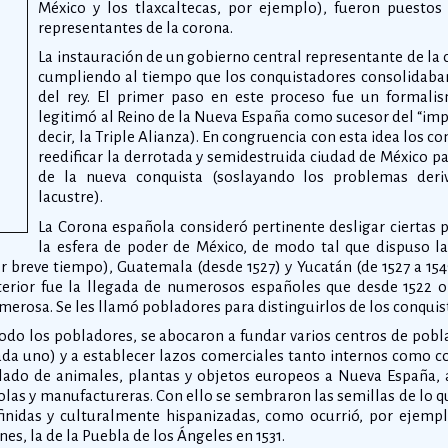
México y los tlaxcaltecas, por ejemplo), fueron puestos
representantes de la corona.
La instauración de un gobierno central representante de la c
cumpliendo al tiempo que los conquistadores consolidaba
del rey. El primer paso en este proceso fue un formalis
legitimó al Reino de la Nueva España como sucesor del “im
decir, la Triple Alianza). En congruencia con esta idea los 
reedificar la derrotada y semidestruida ciudad de México pa
de la nueva conquista (soslayando los problemas deri
lacustre).
La Corona española consideró pertinente desligar ciertas p
la esfera de poder de México, de modo tal que dispuso l
r breve tiempo), Guatemala (desde 1527) y Yucatán (de 1527 a 154
terior fue la llegada de numerosos españoles que desde 1522 o 
erosa. Se les llamó pobladores para distinguirlos de los conquis
todo los pobladores, se abocaron a fundar varios centros de pobl
ada uno) y a establecer lazos comerciales tanto internos como co
lado de animales, plantas y objetos europeos a Nueva España, 
olas y manufactureras. Con ello se sembraron las semillas de lo qu
finidas y culturalmente hispanizadas, como ocurrió, por ejemp
es, la de la Puebla de los Ángeles en 1531.