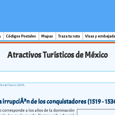
A
Códigos Postales
Mapas
Traza tu ruta
Visas y embajad
Atractivos Turísticos de México
les
o
Claves LADA
.
a irrupciÃ³n de los conquistadores (1519 - 153
co corresponde a los años de la dominación