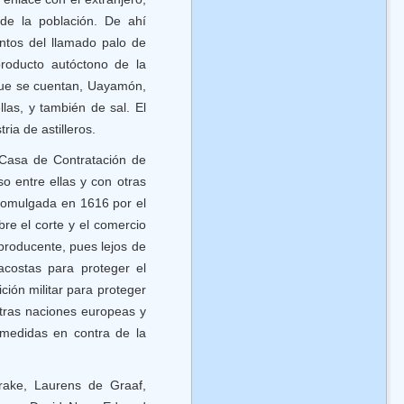
de la población. De ahí
ntos del llamado palo de
producto autóctono de la
 que se cuentan, Uayamón,
as, y también de sal. El
ia de astilleros.
 Casa de Contratación de
so entre ellas y con otras
 promulgada en 1616 por el
re el corte y el comercio
producente, pues lejos de
acostas para proteger el
ión militar para proteger
otras naciones europeas y
 medidas en contra de la
rake, Laurens de Graaf,