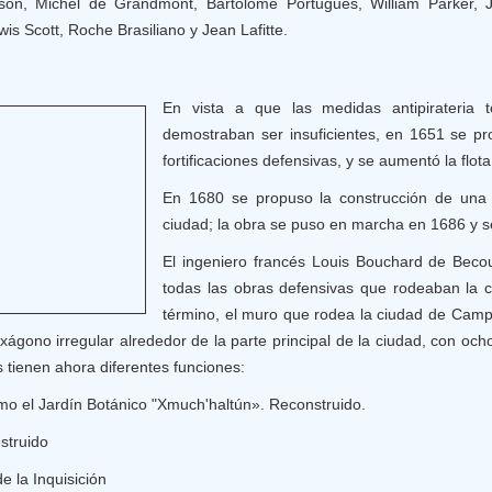
kson, Michel de Grandmont, Bartolomé Portugués, William Parker,
s Scott, Roche Brasiliano y Jean Lafitte.
En vista a que las medidas antipirateria
demostraban ser insuficientes, en 1651 se pr
fortificaciones defensivas, y se aumentó la flot
En 1680 se propuso la construcción de una 
ciudad; la obra se puso en marcha en 1686 y s
El ingeniero francés Louis Bouchard de Becou
todas las obras defensivas que rodeaban la 
término, el muro que rodea la ciudad de Cam
ágono irregular alrededor de la parte principal de la ciudad, con och
s tienen ahora diferentes funciones:
omo el Jardín Botánico "Xmuch'haltún». Reconstruido.
struido
e la Inquisición