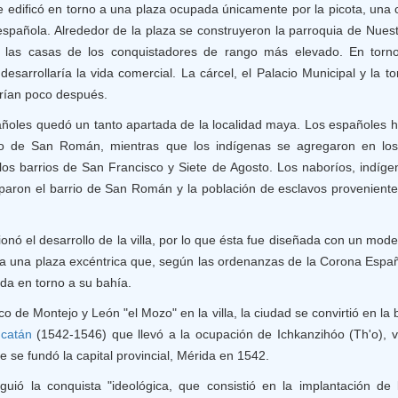
se edificó en torno a una plaza ocupada únicamente por la picota, un
 española. Alrededor de la plaza se construyeron la parroquia de Nues
y las casas de los conquistadores de rango más elevado. En tor
desarrollaría la vida comercial. La cárcel, el Palacio Municipal y la t
irían poco después.
añoles quedó un tanto apartada de la localidad maya. Los españoles hi
rrio de San Román, mientras que los indígenas se agregaron en lo
los barrios de San Francisco y Siete de Agosto. Los naboríos, indíg
paron el barrio de San Román y la población de esclavos provenientes
onó el desarrollo de la villa, por lo que ésta fue diseñada con un mode
a una plaza excéntrica que, según las ordenanzas de la Corona Españo
ada en torno a su bahía.
o de Montejo y León "el Mozo" en la villa, la ciudad se convirtió en l
catán
(1542-1546) que llevó a la ocupación de Ichkanzihóo (Th'o), vi
se fundó la capital provincial, Mérida en 1542.
guió la conquista "ideológica, que consistió en la implantación de 