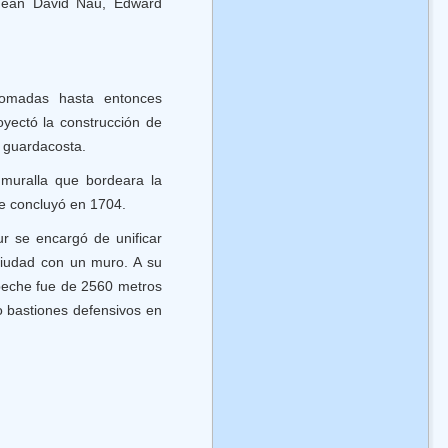
 Jean David Nau, Edward
 tomadas hasta entonces
oyectó la construcción de
a guardacosta.
muralla que bordeara la
e concluyó en 1704.
r se encargó de unificar
ciudad con un muro. A su
peche fue de 2560 metros
o bastiones defensivos en