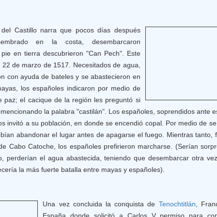
 del Castillo narra que pocos días después
sembrado en la costa, desembarcaron
pie en tierra descubrieron "Can Pech". Este
o 22 de marzo de 1517. Necesitados de agua,
n con ayuda de bateles y se abastecieron en
mayas, los españoles indicaron por medio de
paz; el cacique de la región les preguntó si
 mencionando la palabra "castilán". Los españoles, soprendidos ante e
os invitó a su población, en donde se encendió copal. Por medio de señ
ebían abandonar el lugar antes de apagarse el fuego. Mientras tanto, 
a de Cabo Catoche, los españoles prefirieron marcharse. (Serían sorp
do, perderían el agua abastecida, teniendo que desembarcar otra ve
ría la más fuerte batalla entre mayas y españoles).
Una vez concluida la conquista de
Tenochtitlán
, Fran
España donde solicitó a Carlos V permiso para con