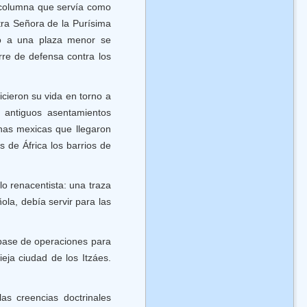
a columna que servía como
tra Señora de la Purísima
no a una plaza menor se
orre de defensa contra los
cieron su vida en torno a
s antiguos asentamientos
enas mexicas que llegaron
 de África los barrios de
lo renacentista: una traza
la, debía servir para las
a base de operaciones para
eja ciudad de los Itzáes.
las creencias doctrinales