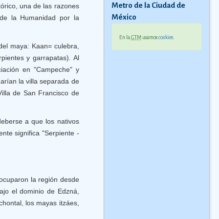
Metro de la Ciudad de
órico, una de las razones
México
 de la Humanidad por la
En la
GTM
usamos
cookies
.
del maya: Kaan= culebra,
pientes y garrapatas). Al
nciación en "Campeche" y
rían la villa separada de
illa de San Francisco de
eberse a que los nativos
nte significa "Serpiente -
 ocuparon la región desde
ajo el dominio de Edzná,
chontal, los mayas itzáes,