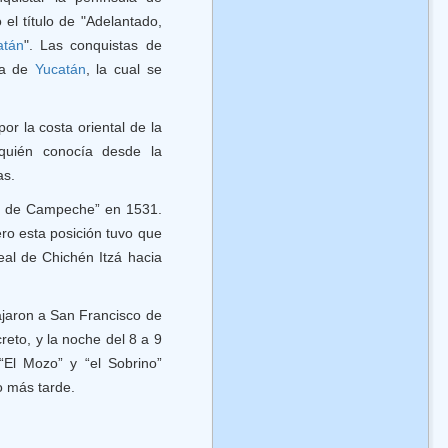
el título de "Adelantado,
atán
". Las conquistas de
ta de
Yucatán
, la cual se
or la costa oriental de la
 quién conocía desde la
as.
ca de Campeche” en 1531.
ero esta posición tuvo que
al de Chichén Itzá hacia
ajaron a San Francisco de
eto, y la noche del 8 a 9
“El Mozo” y “el Sobrino”
o más tarde.