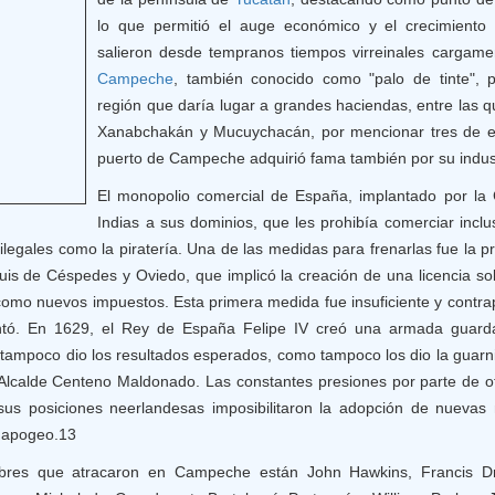
lo que permitió el auge económico y el crecimiento 
salieron desde tempranos tiempos virreinales cargame
Campeche
, también conocido como "palo de tinte", 
región que daría lugar a grandes haciendas, entre las
Xanabchakán y Mucuychacán, por mencionar tres de ell
puerto de Campeche adquirió fama también por su industr
El monopolio comercial de España, implantado por la
Indias a sus dominios, que les prohibía comerciar inclu
 ilegales como la piratería. Una de las medidas para frenarlas fue la
is de Céspedes y Oviedo, que implicó la creación de una licencia sob
 como nuevos impuestos. Esta primera medida fue insuficiente y contra
mentó. En 1629, el Rey de España Felipe IV creó una armada guard
tampoco dio los resultados esperados, como tampoco los dio la guarnic
 Alcalde Centeno Maldonado. Las constantes presiones por parte de 
 sus posiciones neerlandesas imposibilitaron la adopción de nuevas
n apogeo.13
ebres que atracaron en Campeche están John Hawkins, Francis D