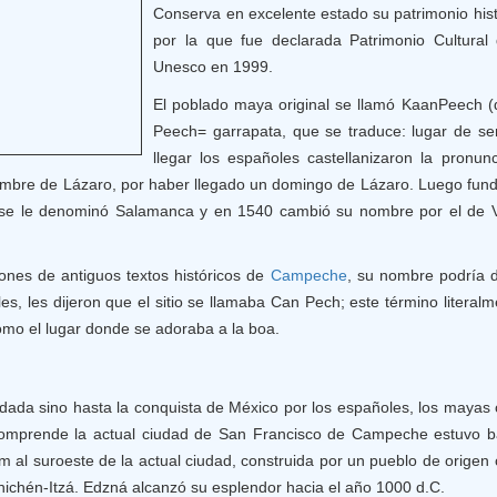
Conserva en excelente estado su patrimonio hist
por la que fue declarada Patrimonio Cultural
Unesco en 1999.
El poblado maya original se llamó KaanPeech (
Peech= garrapata, que se traduce: lugar de ser
llegar los españoles castellanizaron la pronu
nombre de Lázaro, por haber llegado un domingo de Lázaro. Luego funda
l se le denominó Salamanca y en 1540 cambió su nombre por el de V
iones de antiguos textos históricos de
Campeche
, su nombre podría d
s, les dijeron que el sitio se llamaba Can Pech; este término literalme
omo el lugar donde se adoraba a la boa.
dada sino hasta la conquista de México por los españoles, los mayas
comprende la actual ciudad de San Francisco de Campeche estuvo b
 al suroeste de la actual ciudad, construida por un pueblo de origen 
hichén-Itzá. Edzná alcanzó su esplendor hacia el año 1000 d.C.