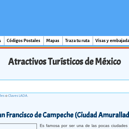
A
Códigos Postales
Mapas
Traza tu ruta
Visas y embajad
Atractivos Turísticos de México
les
o
Claves LADA
.
an Francisco de Campeche (Ciudad Amurallad
Es famosa por ser una de las pocas ciudades 