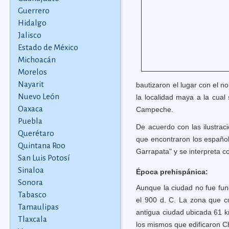
Guerrero
Hidalgo
Jalisco
Estado de México
Michoacán
Morelos
Nayarit
bautizaron el lugar con el 
Nuevo León
la localidad maya a la cua
Oaxaca
Campeche.
Puebla
De acuerdo con las ilustrac
Querétaro
que encontraron los españole
Quintana Roo
Garrapata" y se interpreta c
San Luis Potosí
Sinaloa
Época prehispánica:
Sonora
Aunque la ciudad no fue fun
Tabasco
el 900 d. C. La zona que 
Tamaulipas
antigua ciudad ubicada 61 km
Tlaxcala
los mismos que edificaron C