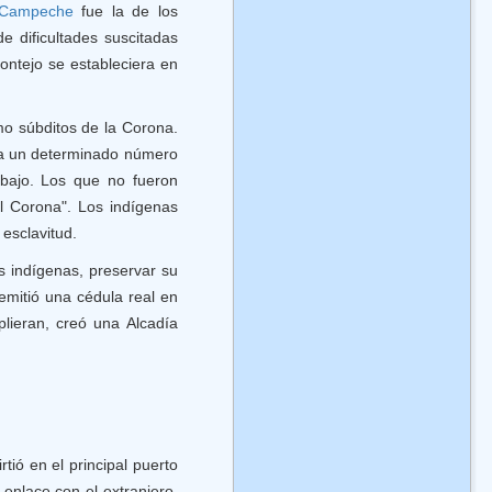
Campeche
fue la de los
e dificultades suscitadas
ontejo se estableciera en
mo súbditos de la Corona.
a a un determinado número
abajo. Los que no fueron
l Corona". Los indígenas
esclavitud.
os indígenas, preservar su
 emitió una cédula real en
plieran, creó una Alcadía
tió en el principal puerto
enlace con el extranjero,