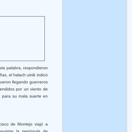
sta palabra, respondieron
as, el halach uinik indicó
fueron llegando guerreros
rendidos por un viento de
z para su mala suerte en
cisco de Montejo viajó a
quistar la península de