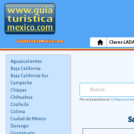
GuiaTuristicaMexico.com
Claves LAD
Aguascalientes
Baja California
Baja California Sur
Campeche
Chiapas
Chihuahua
Por acá para buscar
Códigos posta
Coahuila
Colima
S
Ciudad de México
Durango
Guanajuato