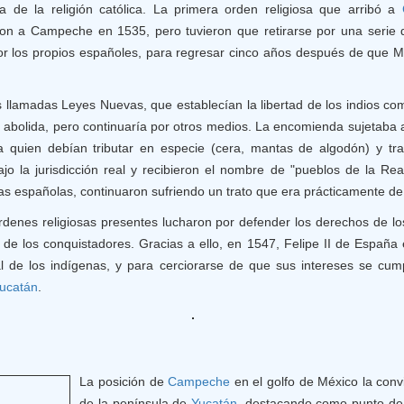
la de la religión católica. La primera orden religiosa que arribó a
ron a Campeche en 1535, pero tuvieron que retirarse por una serie d
r los propios españoles, para regresar cinco años después de que M
s llamadas Leyes Nuevas, que establecían la libertad de los indios co
e abolida, pero continuaría por otros medios. La encomienda sujetab
 quien debían tributar en especie (cera, mantas de algodón) y tr
 la jurisdicción real y recibieron el nombre de "pueblos de la Rea
as españolas, continuaron sufriendo un trato que era prácticamente de 
 órdenes religiosas presentes lucharon por defender los derechos de l
s de los conquistadores. Gracias a ello, en 1547, Felipe II de España
al de los indígenas, y para cerciorarse de que sus intereses se cum
ucatán
.
La posición de
Campeche
en el golfo de México la convir
de la península de
Yucatán
, destacando como punto de 