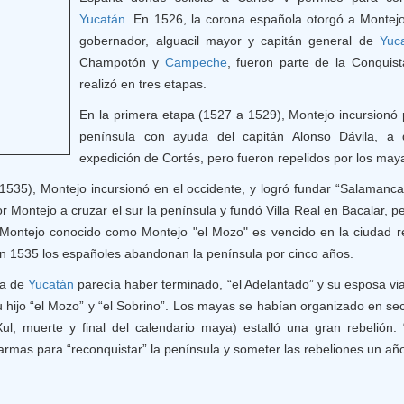
Yucatán
. En 1526, la corona española otorgó a Montejo 
gobernador, alguacil mayor y capitán general de
Yuc
Champotón y
Campeche
, fueron parte de la Conquis
realizó en tres etapas.
En la primera etapa (1527 a 1529), Montejo incursionó p
península con ayuda del capitán Alonso Dávila, a
expedición de Cortés, pero fueron repelidos por los may
1535), Montejo incursionó en el occidente, y logró fundar “Salaman
r Montejo a cruzar el sur la península y fundó Villa Real en Bacalar, p
 Montejo conocido como Montejo "el Mozo" es vencido en la ciudad re
 en 1535 los españoles abandonan la península por cinco años.
ta de
Yucatán
parecía haber terminado, “el Adelantado” y su esposa vi
hijo “el Mozo” y “el Sobrino”. Los mayas se habían organizado en secr
l, muerte y final del calendario maya) estalló una gran rebelión. 
rmas para “reconquistar” la península y someter las rebeliones un añ