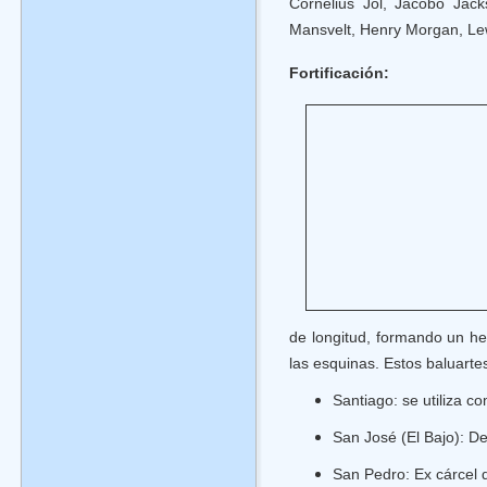
Cornelius Jol, Jacobo Jac
Mansvelt, Henry Morgan, Lewi
Fortificación:
de longitud, formando un hex
las esquinas. Estos baluarte
Santiago: se utiliza c
San José (El Bajo): De
San Pedro: Ex cárcel d