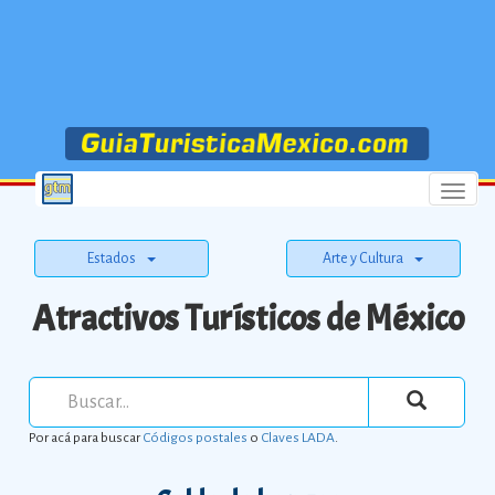
Menu
Estados
Arte y Cultura
Atractivos Turísticos de México
Por acá para buscar
Códigos postales
o
Claves LADA
.