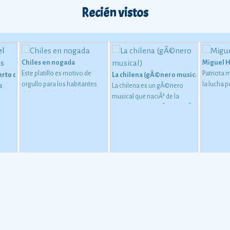
Recién vistos
Chiles en nogada
Miguel 
Este platillo es motivo de
Patriota 
erto de San Carlos
La chilena (gÃ©nero musical)
orgullo para los habitantes
la lucha 
a
La chilena es un gÃ©nero
del estado de Puebla, ya que
Ver más
musical que naciÃ³ de la
tiene una importante
mezcla entre la mÃºsica traÃ­
relaciÃ³n con la
da por los marineros chilenos
consumaciÃ³n de la
(principalmente la Cueca
independencia de MÃ©xico
chilena) y la mÃºsica
de la Corona espaÃ±ola, de
tradicional mestiza de la
agosto de 1821.
Ver más
regiÃ³n sureÃ±a de MÃ©xico.
Ver más