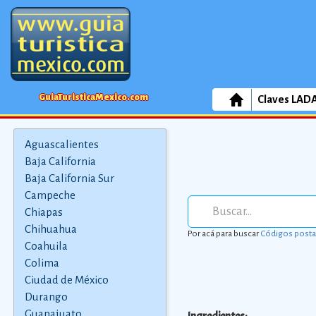
GuiaTuristicaMexico.com
Claves LAD
Aguascalientes
Baja California
Baja California Sur
Campeche
Chiapas
Chihuahua
Por acá para buscar
Códigos posta
Coahuila
Colima
Ciudad de México
Durango
Guanajuato