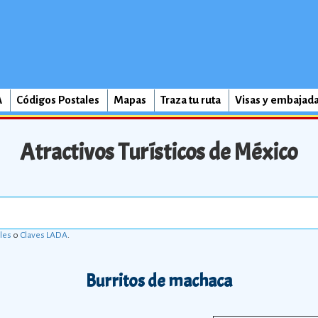
A
Códigos Postales
Mapas
Traza tu ruta
Visas y embajad
Atractivos Turísticos de México
les
o
Claves LADA
.
Burritos de machaca