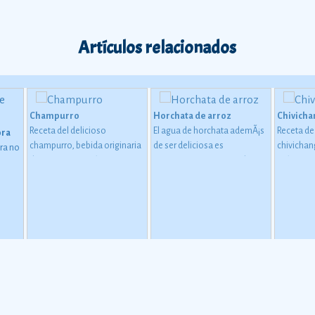
Artículos relacionados
Champurro
Horchata de arroz
Chivicha
Receta del delicioso
El agua de horchata ademÃ¡s
Receta de
ora
champurro, bebida originaria
de ser deliciosa es
chivichan
ra no
de Sonora
Ver más
refrescante, te repone de una
más
s
salida a la ciudad o a la playa
 con
bajo el inclemente rayo del
ión
sol.
n
s