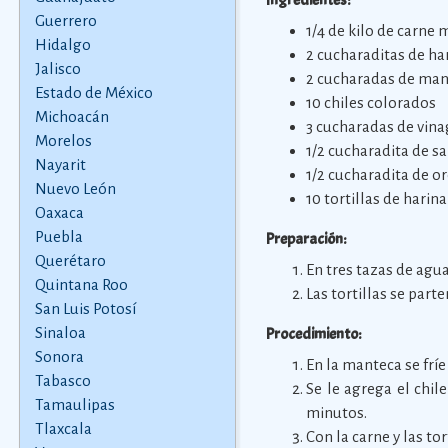
Ingredientes:
Guerrero
1/4 de kilo de carne
Hidalgo
2 cucharaditas de ha
Jalisco
2 cucharadas de ma
Estado de México
10 chiles colorados
Michoacán
3 cucharadas de vina
Morelos
1/2 cucharadita de sa
Nayarit
1/2 cucharadita de o
Nuevo León
10 tortillas de harin
Oaxaca
Puebla
Preparación:
Querétaro
En tres tazas de agua
Quintana Roo
Las tortillas se parte
San Luis Potosí
Sinaloa
Procedimiento:
Sonora
En la manteca se fríe
Tabasco
Se le agrega el chil
Tamaulipas
minutos.
Tlaxcala
Con la carne y las tor