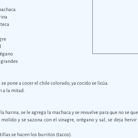
 machaca
rina
nteca
gre
l
régano
a grandes
 se pone a cocer el chile colorado, ya cocido se licúa.
n a la mitad.
 la harina, se le agrega la machaca y se revuelve para que no se que
e molido y se sazona con el vinagre, orégano y sal, se deja hervi
tillas se hacen los burritos (tacos).