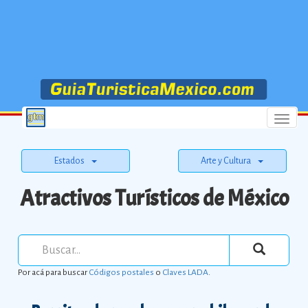
Menu
Estados
Arte y Cultura
Atractivos Turísticos de México
Por acá para buscar
Códigos postales
o
Claves LADA
.