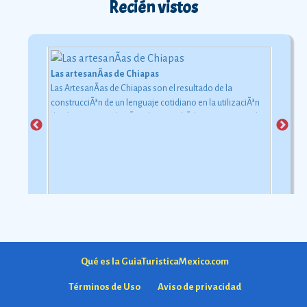
Recién vistos
Las artesanÃ­as de Chiapas
Las ArtesanÃ­as de Chiapas son el resultado de la
construcciÃ³n de un lenguaje cotidiano en la utilizaciÃ³n
de objetos con relaciÃ³n al uso simbÃ³lico y ceremonial
pero con una carga estÃ©tica y destreza admirable que
las hacen apreciadas por todos
Ver más
Qué es la GuiaTuristicaMexico.com
Términos de Uso
Aviso de privacidad