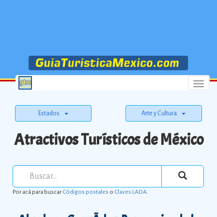
Menu
Estados
Arte y Cultura
Atractivos Turísticos de México
Por acá para buscar
Códigos postales
o
Claves LADA
.