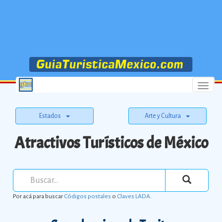
Menu
Estados
Arte y Cultura
Atractivos Turísticos de México
Por acá para buscar
Códigos postales
o
Claves LADA
.