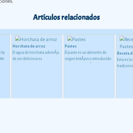
ciones.
Artículos relacionados
Horchata de arroz
Pastes
 la
El agua de horchata ademÃ¡s
El paste es un alimento de
Receta d
Ver
de ser deliciosa es
origen britÃ¡nico introducido
Esta es la
refrescante, te repone de una
a la gastronomÃ­a
tradicion
salida a la ciudad o a la playa
hidalguense. Hoy en dÃ­a es
con carne
bajo el inclemente rayo del
un platillo tÃ­pico de las
sol.
ciudades de Real del Monte y
Pachuca, en el Estado de
Hidalgo.