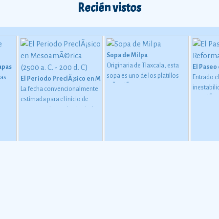
Recién vistos
Sopa de Milpa
Originaria de Tlaxcala, esta
iapas
El Paseo
sopa es uno de los platillos
pas
Entrado el
El Periodo PreclÃ¡sico en MesoamÃ©rica (2500 a. C. - 200 d. C)
mÃ¡s clÃ¡sicos y con encanto
inestabili
La fecha convencionalmente
de la cocina mexicana. Como
guaje
sacudÃ­a a
estimada para el inicio de
su nombre lo dice, los
Ã³n de
emperador
este periodo oscila alrededor
ingredientes con los que se
 uso
quizo cre
de 2500 o 2000 a. C., aunque
elabora pueden encontrarse
 pero
comunicar
esta dataciÃ³n en realidad
en la milpa, ese lugar
 y
a la resid
varÃ­a segÃºn la comarca.
Ver
destinado al cultivo de
las
centro de 
más
vegetales.
odos