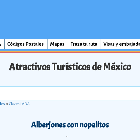
A
Códigos Postales
Mapas
Traza tu ruta
Visas y embajad
Atractivos Turísticos de México
les
o
Claves LADA
.
Alberjones con nopalitos