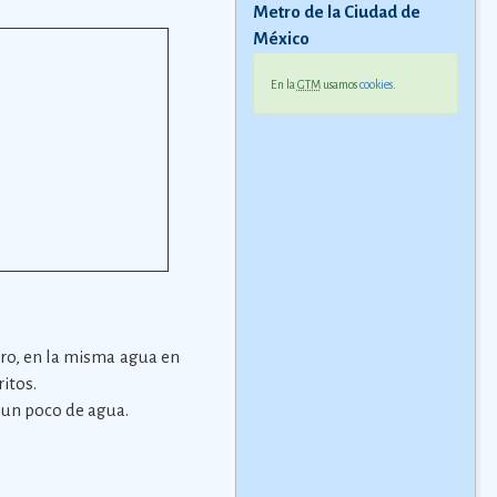
Metro de la Ciudad de
México
En la
GTM
usamos
cookies
.
rro, en la misma agua en
itos.
n un poco de agua.