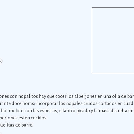
s)
ones con nopalitos hay que cocer los alberjones en una olla de ba
ante doce horas; incorporar los nopales crudos cortados en cuadr
rbol molido con las especias, cilantro picado y la masa disuelta e
lberjones estén cocidos.
zuelitas de barro.