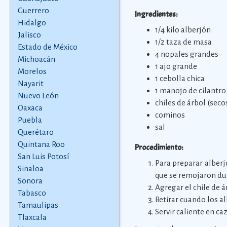
Guerrero
Ingredientes:
Hidalgo
1/4 kilo alberjón
Jalisco
1/2 taza de masa
Estado de México
4 nopales grandes
Michoacán
1 ajo grande
Morelos
1 cebolla chica
Nayarit
1 manojo de cilantro
Nuevo León
chiles de árbol (seco
Oaxaca
cominos
Puebla
sal
Querétaro
Quintana Roo
Procedimiento:
San Luis Potosí
Para preparar alberj
Sinaloa
que se remojaron dur
Sonora
Agregar el chile de á
Tabasco
Retirar cuando los a
Tamaulipas
Servir caliente en ca
Tlaxcala