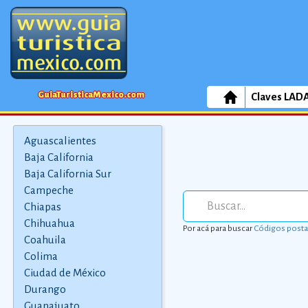
GuiaTuristicaMexico.com
Claves LAD
Aguascalientes
Baja California
Baja California Sur
Campeche
Chiapas
Chihuahua
Por acá para buscar
Códigos posta
Coahuila
Colima
Ciudad de México
Durango
Guanajuato