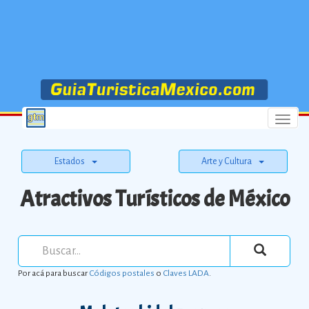
Menu
Estados
Arte y Cultura
Atractivos Turísticos de México
Por acá para buscar
Códigos postales
o
Claves LADA
.