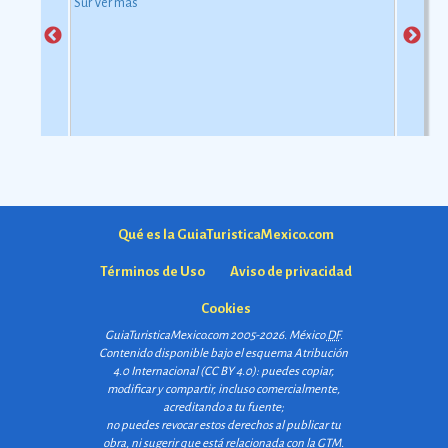
Sur
Ver más
Qué es la GuiaTuristicaMexico.com
Términos de Uso
Aviso de privacidad
Cookies
GuiaTuristicaMexico.com 2005-2026. México
DF
.
Contenido disponible bajo el esquema
Atribución
4.0 Internacional (CC BY 4.0)
: puedes copiar,
modificar y compartir, incluso comercialmente,
acreditando a tu fuente;
no puedes revocar estos derechos al publicar tu
obra, ni sugerir que está relacionada con la GTM.