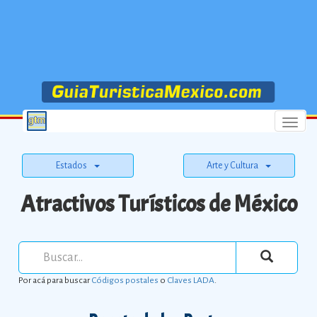
Menu
Estados
Arte y Cultura
Atractivos Turísticos de México
Por acá para buscar
Códigos postales
o
Claves LADA
.