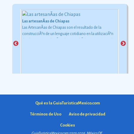
Las artesanÃ­as de Chiapas
Las ArtesanÃ­as de Chiapas son el resultado de la
construcciÃ³n de un lenguaje cotidiano en la utilizaciÃ³n
de objetos con relaciÃ³n al uso simbÃ³lico y ceremonial
pero con una carga estÃ©tica y destreza admirable que
las hacen apreciadas por todos
Ver más
Qué es la GuiaTuristicaMexico.com
Términos de Uso
Aviso de privacidad
Cookies
GuiaTuristicaMexico.com 2005-2026. México
DF
.