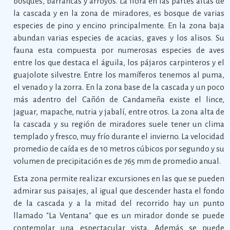
bosques, barrancas y arroyos. La flora en las partes altas de
la cascada y en la zona de miradores, es bosque de varias
especies de pino y encino principalmente. En la zona baja
abundan varias especies de acacias, gaves y los alisos. Su
fauna esta compuesta por numerosas especies de aves
entre los que destaca el águila, los pájaros carpinteros y el
guajolote silvestre. Entre los mamíferos tenemos al puma,
el venado y la zorra. En la zona base de la cascada y un poco
más adentro del Cañón de Candameña existe el lince,
jaguar, mapache, nutria y jabalí, entre otros. La zona alta de
la cascada y su región de miradores suele tener un clima
templado y fresco, muy frío durante el invierno. La velocidad
promedio de caída es de 10 metros cúbicos por segundo y su
volumen de precipitación es de 765 mm de promedio anual.
Esta zona permite realizar excursiones en las que se pueden
admirar sus paisajes, al igual que descender hasta el fondo
de la cascada y a la mitad del recorrido hay un punto
llamado "La Ventana" que es un mirador donde se puede
contemplar una espectacular vista. Además se puede