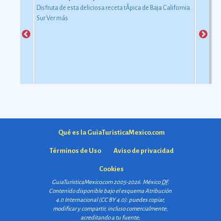
Disfruta de esta deliciosa receta tÃ­pica de Baja California
Sur
Ver más
Qué es la GuiaTuristicaMexico.com
Términos de Uso
Aviso de privacidad
Cookies
GuiaTuristicaMexico.com 2005-2026. México
DF
.
Contenido disponible bajo el esquema
Atribución
4.0 Internacional (CC BY 4.0)
: puedes copiar,
modificar y compartir, incluso comercialmente,
acreditando a tu fuente;