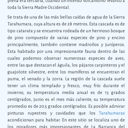
plena era terciaria, cuando un intenso volcanismo levantó a
toda la Sierra Madre Occidental.
Se trata de una de las más bellas caídas de agua de la Sierra
Tarahumara, cuya altura es de 28 metros. Esta cascada es de
tipo catarata y se encuentra rodeada de un hermoso bosque
de pino compuesto de varias especies de pino y encino
principalmente, también contiene madroños y juníperos.
Esta habitado por una impresionante fauna dentro de las
cuales podemos observar numerosas especies de aves,
entre las que destacan el águila, los pájaros carpinteros y el
guajolote silvestre, entre los mamíferos se encuentran el
puma, el venado y la zorra. La región de la cascada suele
tener un clima templado y fresco, muy frío durante el
invierno, su temperatura media anual es de 13 grados
centígrados, junio es el mes más caliente, su temperatura
promedio es de 20.5 grados centígrados. Es posible admirar
pinturas rupestres y cavidades que los
Tarahumaras
acondicionan para habitar. En este sitio se localiza uno de
los miradores más impresionantes de La Barranca del