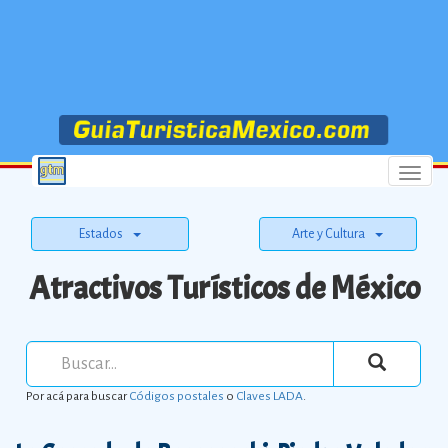
Menu
Estados
Arte y Cultura
Atractivos Turísticos de México
Por acá para buscar
Códigos postales
o
Claves LADA
.