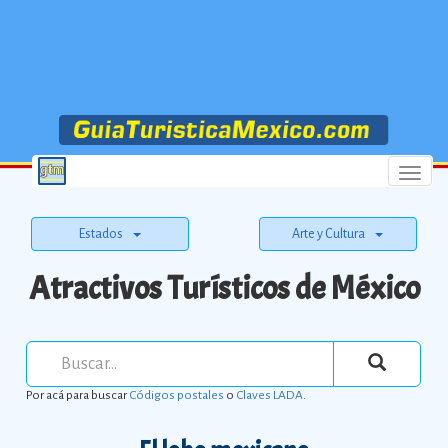
Menu
Estados
Arte y Cultura
Atractivos Turísticos de México
Por acá para buscar
Códigos postales
o
Claves LADA
.