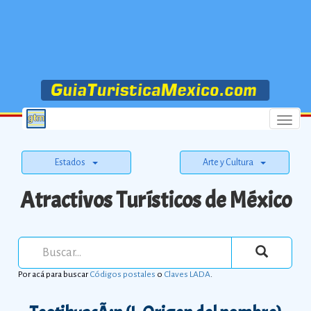
Menu
Estados
Arte y Cultura
Atractivos Turísticos de México
Por acá para buscar
Códigos postales
o
Claves LADA
.