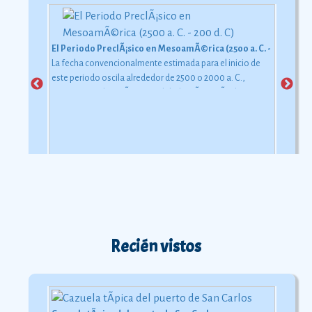
El Periodo PreclÃ¡sico en MesoamÃ©rica (2500 a. C. - 200 d. C)
La fecha convencionalmente estimada para el inicio de
este periodo oscila alrededor de 2500 o 2000 a. C.,
aunque esta dataciÃ³n en realidad varÃ­a segÃºn la
comarca.
Ver más
Recién vistos