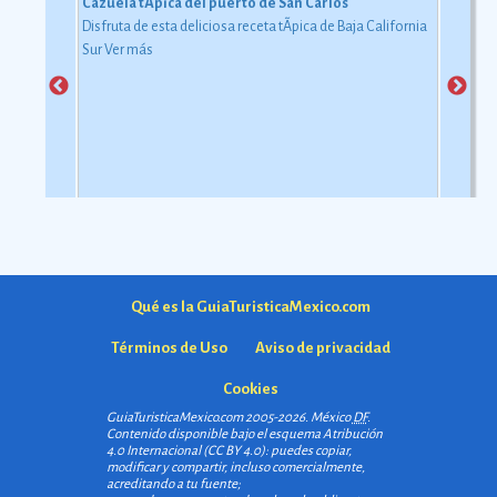
Cazuela tÃ­pica del puerto de San Carlos
Disfruta de esta deliciosa receta tÃ­pica de Baja California
Sur
Ver más
Qué es la GuiaTuristicaMexico.com
Términos de Uso
Aviso de privacidad
Cookies
GuiaTuristicaMexico.com 2005-2026. México
DF
.
Contenido disponible bajo el esquema
Atribución
4.0 Internacional (CC BY 4.0)
: puedes copiar,
modificar y compartir, incluso comercialmente,
acreditando a tu fuente;