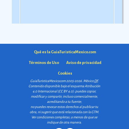
Qué es la GuiaTuristicaMexico.com
Términos de Uso
Aviso de privacidad
Cookies
GuiaTuristicaMexico.com 2005-2026. México
DF
.
Contenido disponible bajo el esquema
Atribución
4.0 Internacional (CC BY 4.0)
: puedes copiar,
modificar y compartir, incluso comercialmente,
acreditando a tu fuente;
no puedes revocar estos derechos al publicar tu
obra, ni sugerir que está relacionada con la GTM.
Ver condiciones completas
; a menos de que se
indique de otra manera.