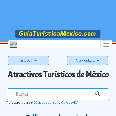
Menu
Estados
Arte y Cultura
Atractivos Turísticos de México
Por acá para buscar
Códigos postales
o
Claves LADA
.