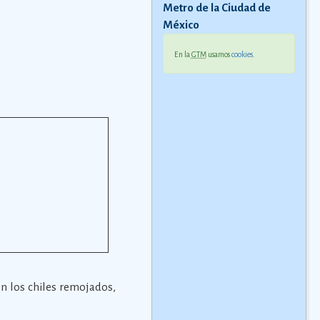
Metro de la Ciudad de
México
En la
GTM
usamos
cookies
.
on los chiles remojados,