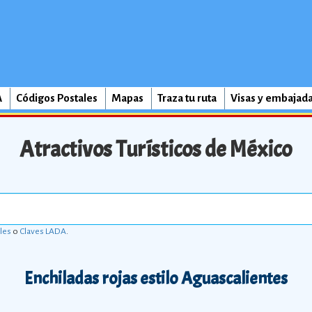
A
Códigos Postales
Mapas
Traza tu ruta
Visas y embajad
Atractivos Turísticos de México
les
o
Claves LADA
.
Enchiladas rojas estilo Aguascalientes