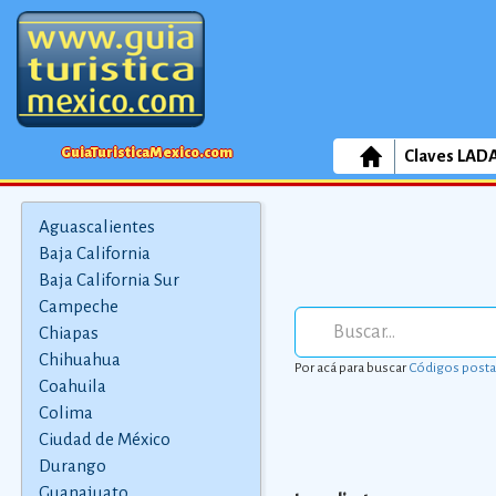
GuiaTuristicaMexico.com
Claves LAD
Aguascalientes
Baja California
Baja California Sur
Campeche
Chiapas
Chihuahua
Por acá para buscar
Códigos posta
Coahuila
Colima
Ciudad de México
Durango
Guanajuato