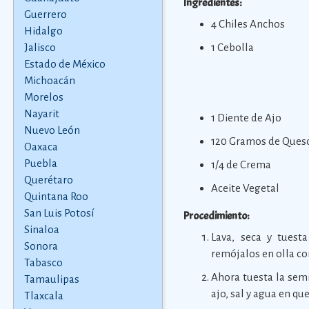
Ingredientes:
Guerrero
4 Chiles Anchos
Hidalgo
Jalisco
1 Cebolla
Estado de México
Michoacán
Morelos
Nayarit
1 Diente de Ajo
Nuevo León
120 Gramos de Ques
Oaxaca
Puebla
1/4 de Crema
Querétaro
Aceite Vegetal
Quintana Roo
San Luis Potosí
Procedimiento:
Sinaloa
Lava, seca y tuest
Sonora
remójalos en olla co
Tabasco
Ahora tuesta la semi
Tamaulipas
ajo, sal y agua en qu
Tlaxcala