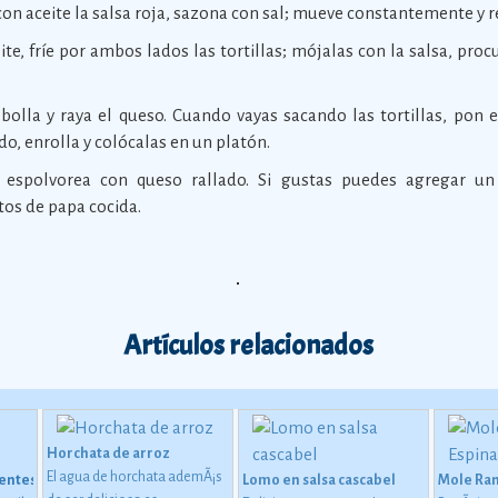
con aceite la salsa roja, sazona con sal; mueve constantemente y re
ite, fríe por ambos lados las tortillas; mójalas con la salsa, pr
ebolla y raya el queso. Cuando vayas sacando las tortillas, pon 
do, enrolla y colócalas en un platón.
espolvorea con queso rallado. Si gustas puedes agregar un
os de papa cocida.
Artículos relacionados
Horchata de arroz
El agua de horchata ademÃ¡s
ientes
Lomo en salsa cascabel
Mole Ran