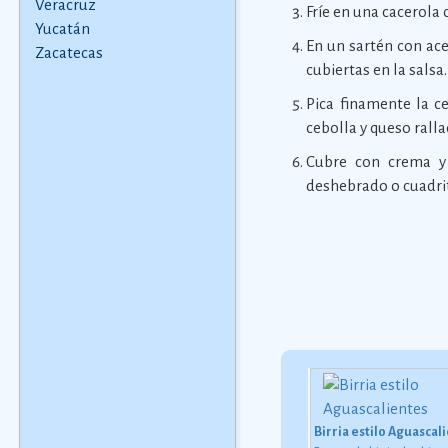
Veracruz
Fríe en una cacerola 
Yucatán
En un sartén con ace
Zacatecas
cubiertas en la salsa.
Pica finamente la c
cebolla y queso ralla
Cubre con crema y 
deshebrado o cuadrit
onomÃ­a de Aguascalientes
Pollo estilo San Marcos
Birria estilo Aguascal