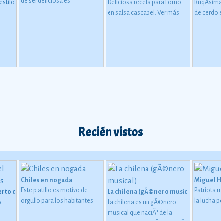
de ser deliciosa es
estilo
Deliciosa receta para Lomo
RuqÃ­sima
refrescante, te repone de una
en salsa cascabel.
Ver más
de cerdo 
salida a la ciudad o a la playa
bajo el inclemente rayo del
sol.
Recién vistos
Chiles en nogada
Miguel 
Este platillo es motivo de
Patriota 
erto de San Carlos
La chilena (gÃ©nero musical)
orgullo para los habitantes
la lucha 
a
La chilena es un gÃ©nero
del estado de Puebla, ya que
Ver más
musical que naciÃ³ de la