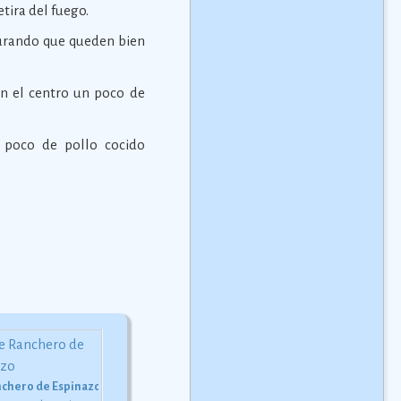
tira del fuego.
ocurando que queden bien
en el centro un poco de
 poco de pollo cocido
chero de Espinazo
Gallina en salsa envinada
Receta del Pan de Muerto