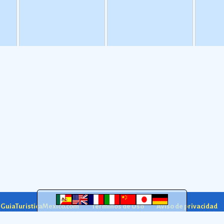
tiene una importante
mezcla entre la mÃºsica traÃ­
relaciÃ³n con la
da por los marineros chilenos
consumaciÃ³n de la
(principalmente la Cueca
independencia de MÃ©xico
chilena) y la mÃºsica
de la Corona espaÃ±ola, de
tradicional mestiza de la
agosto de 1821.
Ver más
regiÃ³n sureÃ±a de MÃ©xico.
Ver más
a GuiaTuristicaMexico.com
Términos de Uso
Aviso de privacidad
GuiaTuristicaMexico.com 2005-2026. México
DF
.