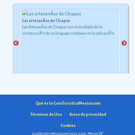
Las artesanÃ­as de Chiapas
Las ArtesanÃ­as de Chiapas son el resultado de la
construcciÃ³n de un lenguaje cotidiano en la utilizaciÃ³n
de objetos con relaciÃ³n al uso simbÃ³lico y ceremonial
pero con una carga estÃ©tica y destreza admirable que
las hacen apreciadas por todos
Ver más
Qué es la GuiaTuristicaMexico.com
Términos de Uso
Aviso de privacidad
Cookies
GuiaTuristicaMexico.com 2005-2026. México
DF
.