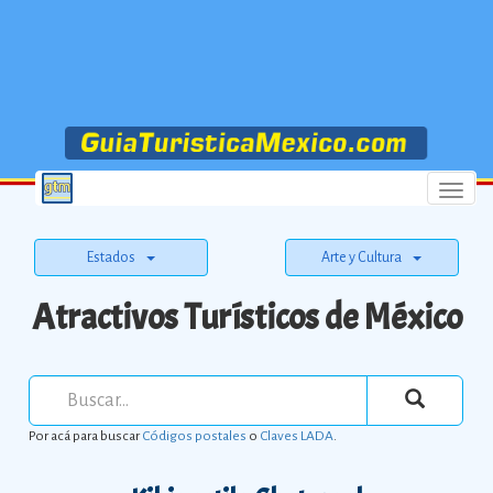
Menu
Estados
Arte y Cultura
Atractivos Turísticos de México
Por acá para buscar
Códigos postales
o
Claves LADA
.