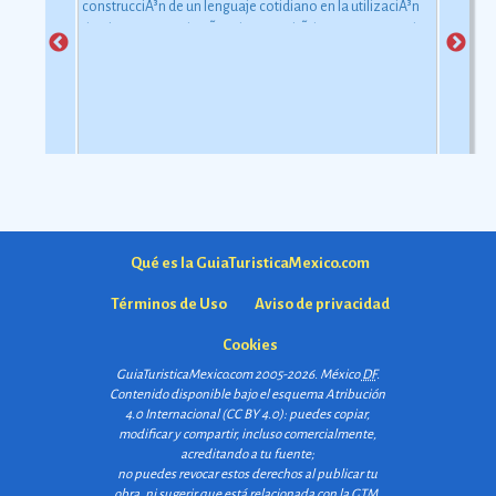
construcciÃ³n de un lenguaje cotidiano en la utilizaciÃ³n
de objetos con relaciÃ³n al uso simbÃ³lico y ceremonial
pero con una carga estÃ©tica y destreza admirable que
las hacen apreciadas por todos
Ver más
Qué es la GuiaTuristicaMexico.com
Términos de Uso
Aviso de privacidad
Cookies
GuiaTuristicaMexico.com 2005-2026. México
DF
.
Contenido disponible bajo el esquema
Atribución
4.0 Internacional (CC BY 4.0)
: puedes copiar,
modificar y compartir, incluso comercialmente,
acreditando a tu fuente;
no puedes revocar estos derechos al publicar tu
obra, ni sugerir que está relacionada con la GTM.