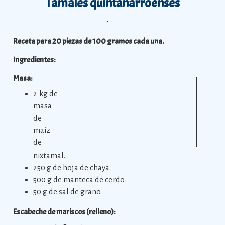
Tamales quintanarroenses
Receta para 20 piezas de 100 gramos cada una.
Ingredientes:
Masa:
2 kg de
masa
de
maíz
de
nixtamal.
250 g de hoja de chaya.
500 g de manteca de cerdo.
50 g de sal de grano.
Escabeche de mariscos (relleno):