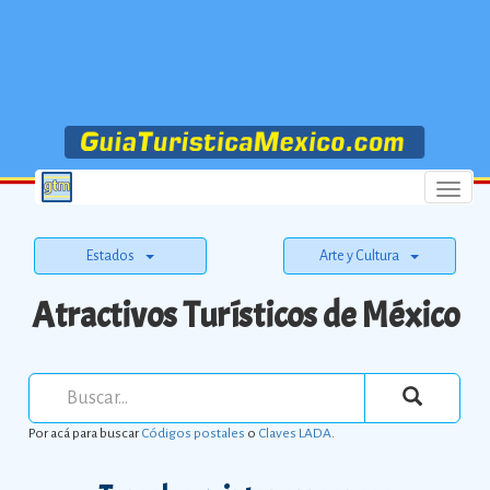
Menu
Estados
Arte y Cultura
Atractivos Turísticos de México
Por acá para buscar
Códigos postales
o
Claves LADA
.