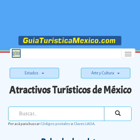
Menu
Estados
Arte y Cultura
Atractivos Turísticos de México
Por acá para buscar
Códigos postales
o
Claves LADA
.