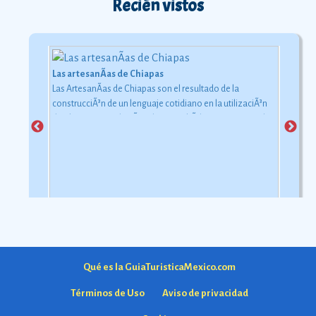
Recién vistos
Las artesanÃ­as de Chiapas
Las ArtesanÃ­as de Chiapas son el resultado de la
construcciÃ³n de un lenguaje cotidiano en la utilizaciÃ³n
de objetos con relaciÃ³n al uso simbÃ³lico y ceremonial
pero con una carga estÃ©tica y destreza admirable que
las hacen apreciadas por todos
Ver más
Qué es la GuiaTuristicaMexico.com
Términos de Uso
Aviso de privacidad