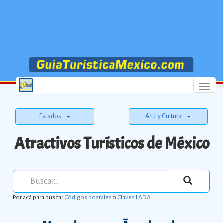
Menu
Estados
Arte y Cultura
Atractivos Turísticos de México
Por acá para buscar
Códigos postales
o
Claves LADA
.