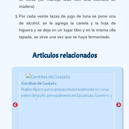
madera)
Por cada veinte tazas de jugo de tuna se pone una
de alcohol, se le agrega la canela y la hoja de
higuera y se deja en un lugar tibio y en la misma olla
tapada, se sirve una vez que se haya fermentado.
Artículos relacionados
Gorditas de Cuajada
Horchata de arroz
Platillo tÃ­pico que se prepara tradicionalmente en varias
El agua de horchata ademÃ¡s de ser deliciosa es
partes del paÃ­s, principalmente en Zacatecas, Guerrero, y
refrescante, te repone de una salida a la ciudad o a la
MichoacÃ¡n.
playa bajo el inclemente rayo del sol.