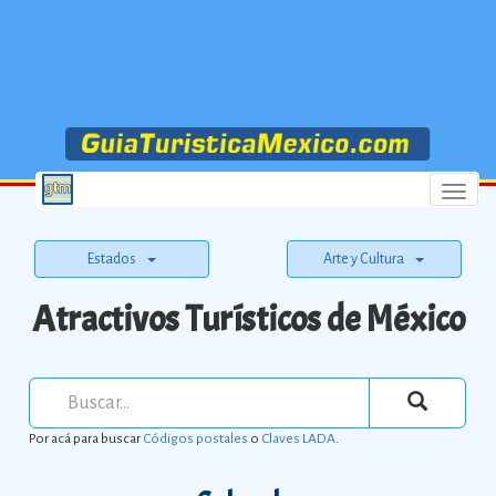
Menu
Estados
Arte y Cultura
Atractivos Turísticos de México
Por acá para buscar
Códigos postales
o
Claves LADA
.