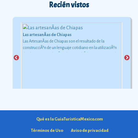
Recién vistos
Las artesanÃ­as de Chiapas
Las ArtesanÃ­as de Chiapas son el resultado de la
construcciÃ³n de un lenguaje cotidiano en la utilizaciÃ³n
de objetos con relaciÃ³n al uso simbÃ³lico y ceremonial
pero con una carga estÃ©tica y destreza admirable que
las hacen apreciadas por todos
Ver más
Qué es la GuiaTuristicaMexico.com
Términos de Uso
Aviso de privacidad