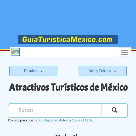
Menu
Estados
Arte y Cultura
Atractivos Turísticos de México
Por acá para buscar
Códigos postales
o
Claves LADA
.