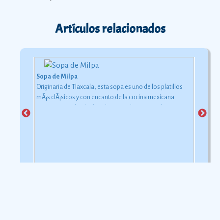
Artículos relacionados
Sopa de Milpa
Originaria de Tlaxcala, esta sopa es uno de los platillos
mÃ¡s clÃ¡sicos y con encanto de la cocina mexicana.
Como su nombre lo dice, los ingredientes con los que se
elabora pueden encontrarse en la milpa, ese lugar
destinado al cultivo de vegetales.