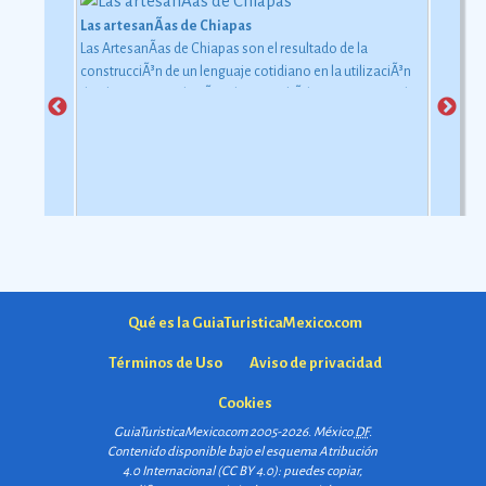
Las artesanÃ­as de Chiapas
Las ArtesanÃ­as de Chiapas son el resultado de la
construcciÃ³n de un lenguaje cotidiano en la utilizaciÃ³n
de objetos con relaciÃ³n al uso simbÃ³lico y ceremonial
pero con una carga estÃ©tica y destreza admirable que
las hacen apreciadas por todos
Ver más
Qué es la GuiaTuristicaMexico.com
Términos de Uso
Aviso de privacidad
Cookies
GuiaTuristicaMexico.com 2005-2026. México
DF
.
Contenido disponible bajo el esquema
Atribución
4.0 Internacional (CC BY 4.0)
: puedes copiar,