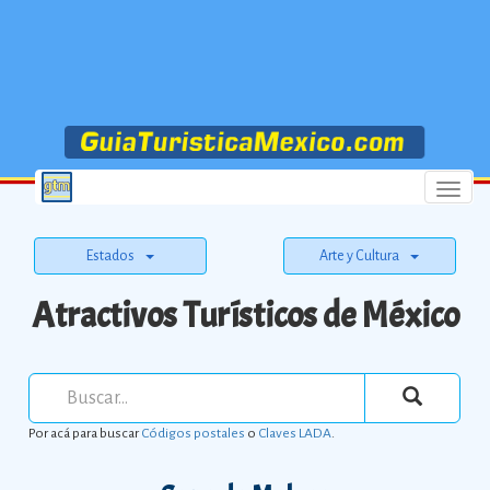
Menu
Estados
Arte y Cultura
Atractivos Turísticos de México
Por acá para buscar
Códigos postales
o
Claves LADA
.