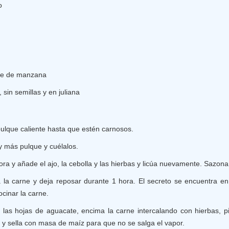
o
re de manzana
 sin semillas y en juliana
pulque caliente hasta que estén carnosos.
y más pulque y cuélalos.
ora y añade el ajo, la cebolla y las hierbas y licúa nuevamente. Sazona 
 la carne y deja reposar durante 1 hora. El secreto se encuentra en
cinar la carne.
 las hojas de aguacate, encima la carne intercalando con hierbas, pilo
a y sella con masa de maíz para que no se salga el vapor.