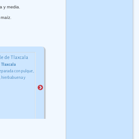
ra y media.
 maíz.
 Tlaxcala
Pollo en Pulque
Tlaxcales
eparada con pulque,
El pulque es una bebida
Platillo tradicional de la
 hierbabuena y
alcohÃ³lica fermentada
gastronomÃ­a del estado d
tradicional de MÃ©xico. Su
Tlaxcala y que estÃ¡
origen se remonta a la
elaborado a base de una
Ã©poca prehispÃ¡nica y se
masa de mazorca de maÃ­z
elabora a partir de la
piloncillo. Es probable que 
fermentaciÃ³n del mucÃ­lago,
origen se remonte a la
mejor conocido como
llegada de la cultura
aguamiel, del agave o
teochichimeca que habita
maguey.
en la regiÃ³n de Tlaxcala