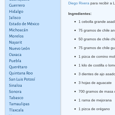
Diego Rivera
para recibir a 
Guerrero
Hidalgo
Ingredientes:
Jalisco
1 cebolla grande asa
Estado de México
Michoacán
75 gramos de chile an
Morelos
50 gramos de chile chi
Nayarit
75 gramos de chile gua
Nuevo León
Oaxaca
1 pizca de comino mol
Puebla
1 kilo de costilla o lo
Querétaro
Quintana Roo
3 dientes de ajo asad
San Luis Potosí
3 hojas de aguacate
Sinaloa
Sonora
700 gramos de masa de
Tabasco
1 rama de mejorana
Tamaulipas
1 pizca de orégano
Tlaxcala