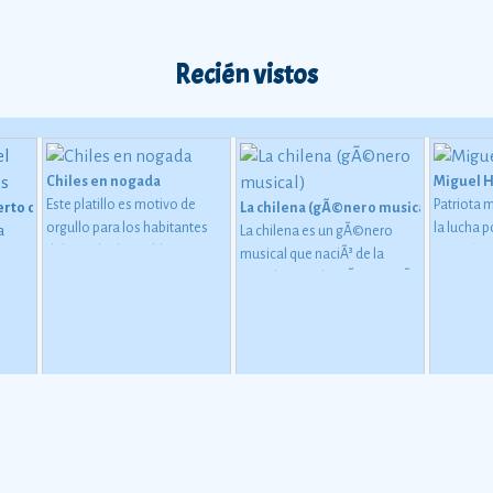
Recién vistos
Chiles en nogada
Miguel 
Este platillo es motivo de
Patriota 
erto de San Carlos
La chilena (gÃ©nero musical)
orgullo para los habitantes
la lucha 
a
La chilena es un gÃ©nero
del estado de Puebla, ya que
Ver más
musical que naciÃ³ de la
tiene una importante
mezcla entre la mÃºsica traÃ­
relaciÃ³n con la
da por los marineros chilenos
consumaciÃ³n de la
(principalmente la Cueca
independencia de MÃ©xico
chilena) y la mÃºsica
de la Corona espaÃ±ola, de
tradicional mestiza de la
agosto de 1821.
Ver más
regiÃ³n sureÃ±a de MÃ©xico.
Ver más