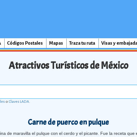
A
Códigos Postales
Mapas
Traza tu ruta
Visas y embajad
Atractivos Turísticos de México
les
o
Claves LADA
.
Carne de puerco en pulque
ina de maravilla el pulque con el cerdo y el picante. Fue la receta que 