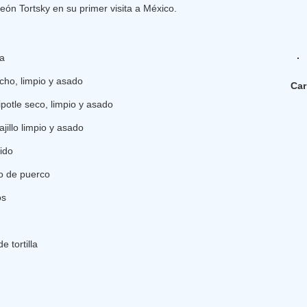
León Tortsky en su primer visita a México.
da
cho, limpio y asado
Car
potle seco, limpio y asado
jillo limpio y asado
ido
mo de puerco
os
 tortilla