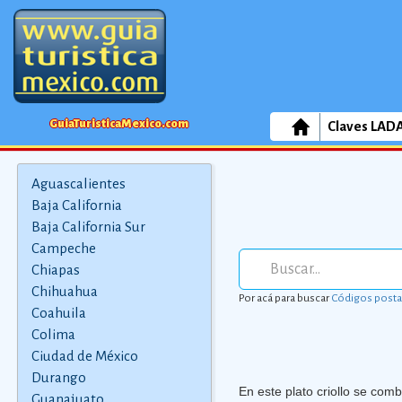
GuiaTuristicaMexico.com
Claves LAD
Aguascalientes
Baja California
Baja California Sur
Campeche
Chiapas
Chihuahua
Por acá para buscar
Códigos posta
Coahuila
Colima
Ciudad de México
Durango
En este plato criollo se comb
Guanajuato