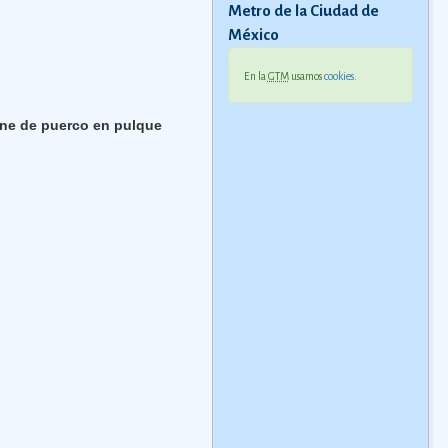
Metro de la Ciudad de
México
En la
GTM
usamos
cookies
.
ne de puerco en pulque