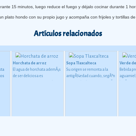
rante 15 minutos, luego reduce el fuego y déjalo cocinar durante 1 ho
un plato hondo con su propio jugo y acompaña con frijoles y tortillas de
Artículos relacionados
Horchata de arroz
Sopa Tlaxcalteca
Verde de
sta
El agua de horchata ademÃ¡s
Su origen se remonta a la
Bebida pr
los
de ser deliciosa es
antigÃ¼edad cuando, segÃºn
aguamiel,
canto
refrescante, te repone de una
cuentan las historias, surgiÃ³
limÃ³n.
 Como
salida a la ciudad o a la playa
la necesidad de hacer los
bajo el inclemente rayo del
alimentos mÃ¡s blandos para
 se
sol.
facilitar su digestiÃ³n y
arse
masticaciÃ³n