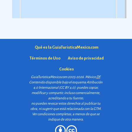
Qué es la GuiaTuristicaMexico.com
Términos de Uso
Aviso de privacidad
Cookies
GuiaTuristicaMexico.com 2005-2026. México
DF
.
Contenido disponible bajo el esquema
Atribución
4.0 Internacional (CC BY 4.0)
: puedes copiar,
modificar y compartir, incluso comercialmente,
acreditando a tu fuente;
no puedes revocar estos derechos al publicar tu
obra, ni sugerir que está relacionada con la GTM.
Ver condiciones completas
; a menos de que se
indique de otra manera.