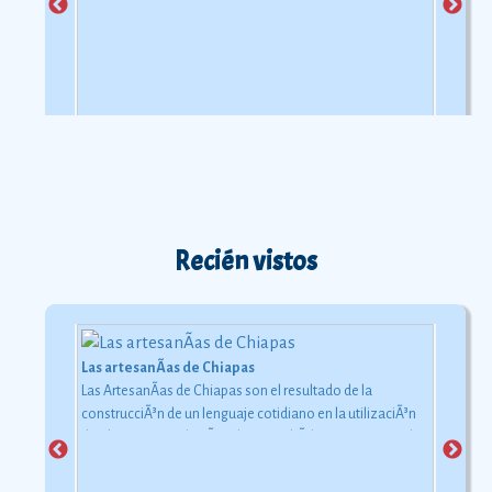
elabora pueden encontrarse en la milpa, ese lugar
destinado al cultivo de vegetales.
Recién vistos
Las artesanÃ­as de Chiapas
Las ArtesanÃ­as de Chiapas son el resultado de la
construcciÃ³n de un lenguaje cotidiano en la utilizaciÃ³n
de objetos con relaciÃ³n al uso simbÃ³lico y ceremonial
pero con una carga estÃ©tica y destreza admirable que
las hacen apreciadas por todos
Ver más