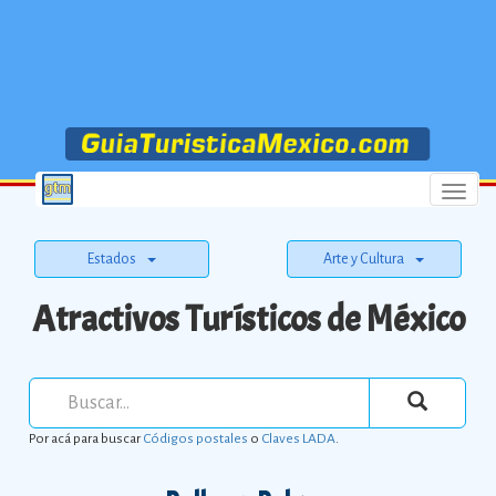
Menu
Estados
Arte y Cultura
Atractivos Turísticos de México
Por acá para buscar
Códigos postales
o
Claves LADA
.