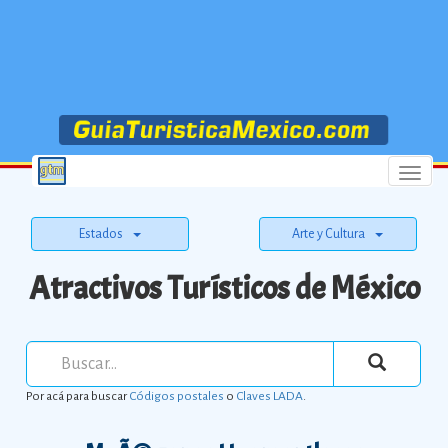
Menu
Estados
Arte y Cultura
Atractivos Turísticos de México
Por acá para buscar
Códigos postales
o
Claves LADA
.