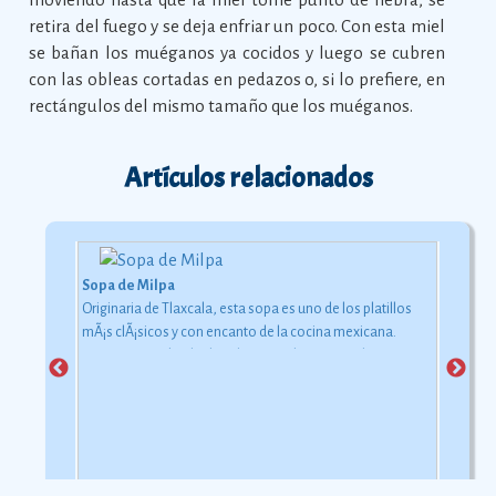
retira del fuego y se deja enfriar un poco. Con esta miel
se bañan los muéganos ya cocidos y luego se cubren
con las obleas cortadas en pedazos o, si lo prefiere, en
rectángulos del mismo tamaño que los muéganos.
Artículos relacionados
Sopa de Milpa
Originaria de Tlaxcala, esta sopa es uno de los platillos
mÃ¡s clÃ¡sicos y con encanto de la cocina mexicana.
Como su nombre lo dice, los ingredientes con los que se
elabora pueden encontrarse en la milpa, ese lugar
destinado al cultivo de vegetales.